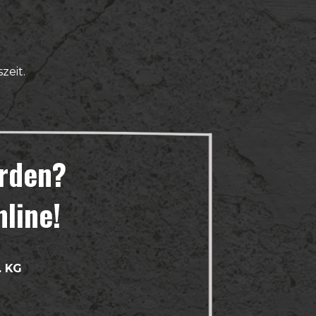
zeit.
erden?
nline!
. KG