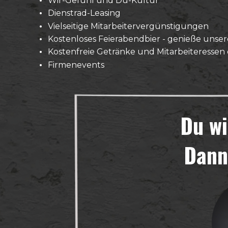
Wir-Gefühl und Du-Kultur
Dienstrad-Leasing
Vielseitige Mitarbeitervergünstigungen
Kostenloses Feierabendbier - genieße unse
Kostenfreie Getränke und Mitarbeiteressen 
Firmenevents
Du wi
Dann 